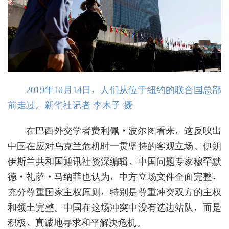
2019年10月14日，人们从位于纽约的联合国总部
前走过。新华社记者 李木子 摄
在巴西外交学者费利佩·波尔图看来，这反映出
中国在应对乌克兰危机时一贯坚持的客观立场。伊朗
伊斯兰共和国通讯社资深编辑、中国问题专家穆罕默
德·礼萨·马纳菲也认为，中方立场文件全面完整，
充分尊重国家主权原则，特别是尊重冲突双方的主权
和领土完整。中国在这场冲突中没有选边站队，而是
积极、真诚地寻求和平解决危机。